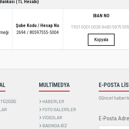
 Bankası (TL Hesabı)
IBAN NO
Şube Kodu / Hesap No
rneği
2694 / 80597555-5004
Kopyala
AL
MULTİMEDYA
E-POSTA LİS
Güncel haberle
 TÜZÜĞÜ
HABERLER
LAR
FOTO GALERİLER
VİDEOLAR
E-Posta Adre
BASINDA BİZ