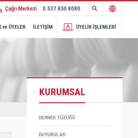
Çağrı Merkezi
0 537 850 8080
TR
 ve ÜYELER
İLETİŞİM
ÜYELİK İŞLEMLERİ
Üyelik
Üye Girişi
Başvurusu
KURUMSAL
DERNEK TÜZÜĞÜ
DUYURULAR