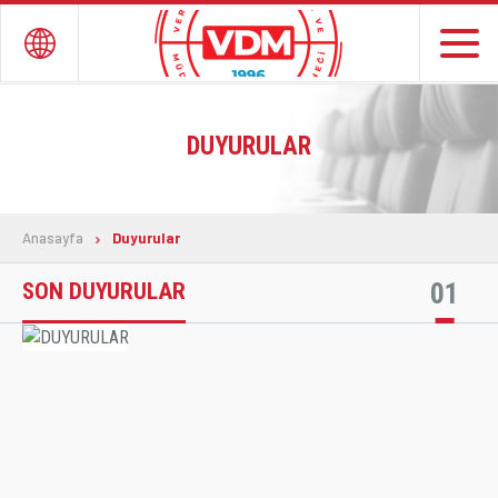
TR
DUYURULAR
ANASAYFA
YÖNETİM
Anasayfa
Duyurular
DERNEK ve ÜYELER
01
SON DUYURULAR
İLETİŞİM
ÜYELİK İŞLEMLERİ